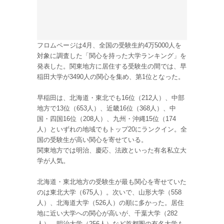
フロムページは4月、全国の受験生約4万5000人を
対象に調査した「関心を持った大学ランキング」を
発表した。関東地方に居住する受験生の間では、早
稲田大学が3490人の関心を集め、第1位となった。
早稲田は、北海道・東北でも16位（212人）、中部
地方で13位（653人）、近畿16位（368人）、中
国・四国16位（208人）、九州・沖縄15位（174
人）といずれの地域でもトップ20にランクイン。全
国の受験生が高い関心を寄せている。
関東地方では明治、慶応、法政といった有名私立大
学が人気。
北海道・東北地方の受験生が最も関心を寄せていた
のは東北大学（675人）。次いで、山形大学（558
人）、北海道大学（526人）の順に多かった。居住
地に近い大学への関心が高いが、千葉大学（282
人）、明治大学（256人）など首都圏の有名大学も