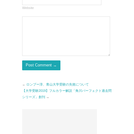
Website
←
ロンブー淳、青山大学受験の失敗について
【大学受験2019】フルカラー解説「角川パーフェクト過去問
シリーズ」創刊
→