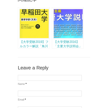
【大学受験2019】フ
【大学受験2016】
ルカラー解説「角川
「主要大学説明会」
パーフェクト過去問
全国7都市で開催
シリーズ」創刊
Leave a Reply
Name
*
Email
*