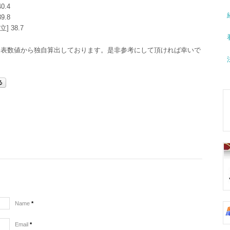
0.4
9.8
 38.7
発表数値から独自算出しております。是非参考にして頂ければ幸いで
Name
*
Email
*