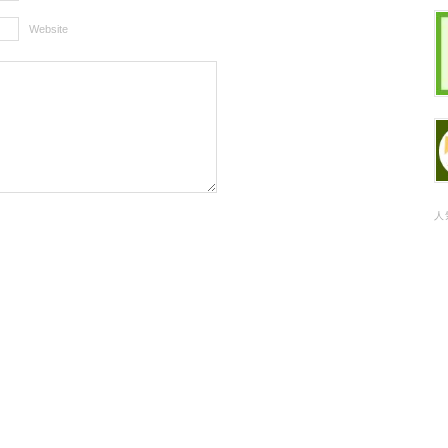
Website
人