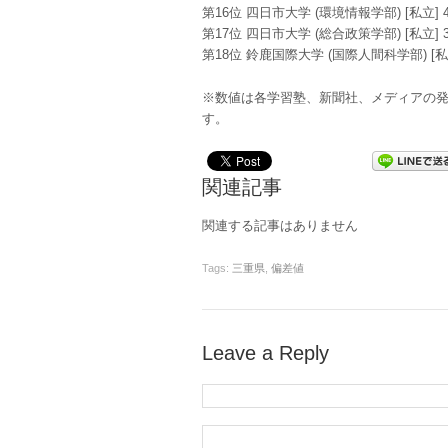
第16位 四日市大学 (環境情報学部) [私立] 4
第17位 四日市大学 (総合政策学部) [私立] 3
第18位 鈴鹿国際大学 (国際人間科学部) [私立]
※数値は各学習塾、新聞社、メディアの
す。
関連記事
関連する記事はありません
Tags:
三重県
,
偏差値
Leave a Reply