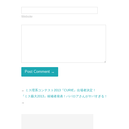
Website
←
ミス理系コンテスト2013『CURIE』出場者決定！
『ミス藝大2013』候補者発表！ババロアさんがヤバすぎる！
→