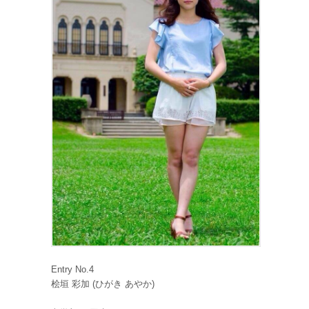
Entry No.4
桧垣 彩加 (ひがき あやか)