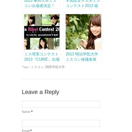
2013 東邦大学ミス
学習院女子大学ミス
コン出場者決定！
コンテスト2013 候
補者決定！
ミス理系コンテスト
2013 明治学院大学
2013『CURIE』出場
ミスコン候補者発
者決定！
表！
Tags:
ミスコン
,
関西学院大学
Leave a Reply
Name
*
Email
*