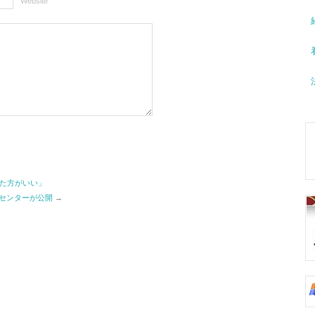
Website
た方がいい」
試センターが公開
→