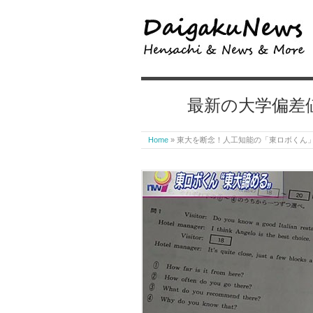
最新の大学偏差
Home
»
東大を断念！人工知能の「東ロボくん