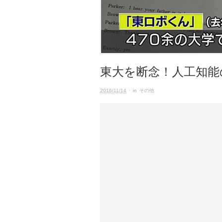
東大を断念！人工知能
2016/11/14
· in
その他