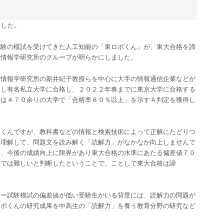
ました。
試験の模試を受けてきた人工知能の「東ロボくん」が、東大合格を諦
立情報学研究所のグループが明らかにしました。
立情報学研究所の新井紀子教授らを中心に大手の情報通信企業などが
とし有名私立大学に合格し、２０２２年春までに東京大学に合格する
では４７０余りの大学で「合格率８０％以上」を示すＡ判定を獲得し
ボくんですが、教科書などの情報と検索技術によって正解にたどりつ
を理解して、問題文を読み解く「読解力」がなかなか向上しませんで
は、今後の成績向上に限界があり東大合格の水準にあたる偏差値７０
術では難しいと判断したということで、ことしで東大合格は諦
ター試験模試の偏差値が低い受験生がいる背景には、読解力の問題が
ロボくんの研究成果を中高生の「読解力」を養う教育分野の研究など