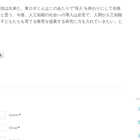
信は出来た。東ロボくんはこのあたりで“浪人”を終わりにして合格
かと思う。今後、人工知能の社会への導入は必至で、人間が人工知能
い子どもたちを育てる教育を提案する研究に力を入れていきたい」と
I
Name
*
Email
*