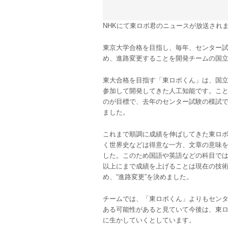
NHKにて東ロボ君のニュースが放送され
東京大学合格を目指し、毎年、センター
め、進路変更することを開発チームの国
東大合格を目指す「東ロボくん」は、国
参加して開発してきた人工知能です。こ
のが目標で、去年のセンター試験の模試
ました。
これまで順調に成績を伸ばしてきた東ロ
く世界史などは得意な一方、文章の意味
した。このため国語や英語などの科目で
以上にまで成績を上げることは現在の技
め、“進路変更”を決めました。
チームでは、「東ロボくん」よりもセン
ある可能性があると見ていて今後は、東
に生かしていくとしています。