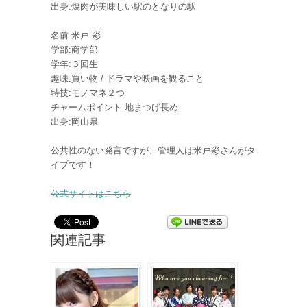
出身:焼肉が美味しい駅のとなりの駅
名前:米戸 彩
学部:商学部
学年:３回生
趣味:買い物 / ドラマや映画を観ること
特技:モノマネ２つ
チャームポイント:地まつげ長め
出身:岡山県
公共性のない発言ですが、管理人は米戸彩さんがタ
イプです！
公式サイトはこちら
関連記事