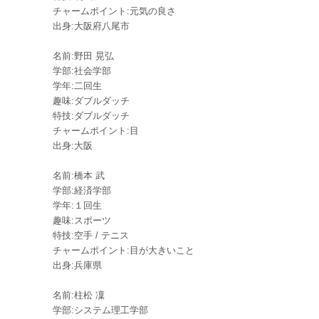
チャームポイント:元気の良さ
出身:大阪府八尾市
名前:野田 晃弘
学部:社会学部
学年:二回生
趣味:ダブルダッチ
特技:ダブルダッチ
チャームポイント:目
出身:大阪
名前:橋本 武
学部:経済学部
学年:１回生
趣味:スポーツ
特技:空手 / テニス
チャームポイント:目が大きいこと
出身:兵庫県
名前:柱松 凜
学部:システム理工学部