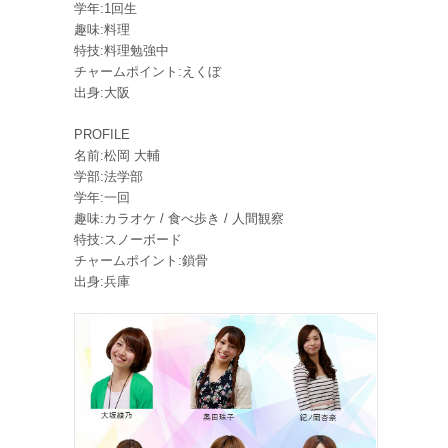
学年:1回生
趣味:料理
特技:料理勉強中
チャームポイント:えくぼ
出身:大阪
PROFILE
名前:松岡 大輔
学部:法学部
学年:一回
趣味:カラオケ / 食べ歩き / 人間観察
特技:スノーボード
チャームポイント:鎖骨
出身:兵庫