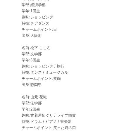
学部:経済学部
学年:1回生
趣味:ショッピング
特技:チアダンス
チャームポイント:目
出身:大阪府
名前:松下 こころ
学部:文学部
学年:3回生
趣味:ショッピング / 旅行
特技:ダンス / ミュージカル
チャームポイント:笑顔
出身:静岡県
名前:山元 花織
学部:法学部
学年:2回生
趣味:古着屋めぐり / ライブ鑑賞
特技:ドラム / ピアノ / 管楽器
チャームポイント:笑った時の口