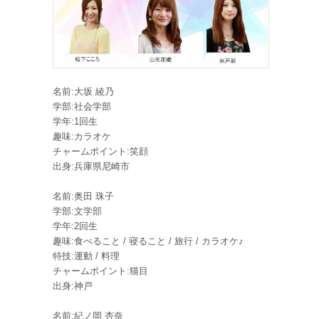
名前:大坂 綾乃
学部:社会学部
学年:1回生
趣味:カラオケ
チャームポイント:笑顔
出身:兵庫県尼崎市
名前:奥田 珠子
学部:文学部
学年:2回生
趣味:食べること / 寝ること / 旅行 / カラオケ♪
特技:運動 / 料​理
チャームポイント:猫目
出身:神戸
名前:紀ノ岡 杏奈