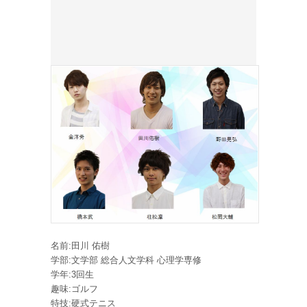
名前:田川 佑樹
学部:文学部 総合人文学科 心理学専修
学年:3回生
趣味:ゴルフ
特技:硬式テニス